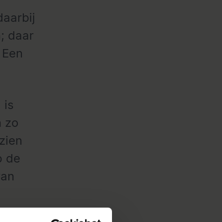
daarbij
; daar
. Een
 is
n zo
zien
p de
van