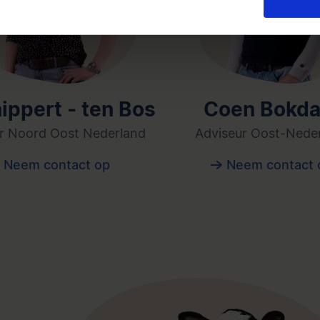
nippert - ten Bos
Coen Bokd
r Noord Oost Nederland
Adviseur Oost-Nede
Neem contact op
Neem contact 