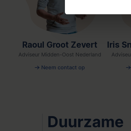
Raoul Groot Zevert
Iris S
Adviseur Midden-Oost Nederland
Adviseu
Neem contact op
Duurzame