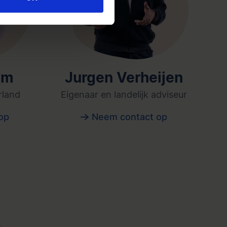
am
Jurgen Verheijen
rland
Eigenaar en landelijk adviseur
op
Neem contact op