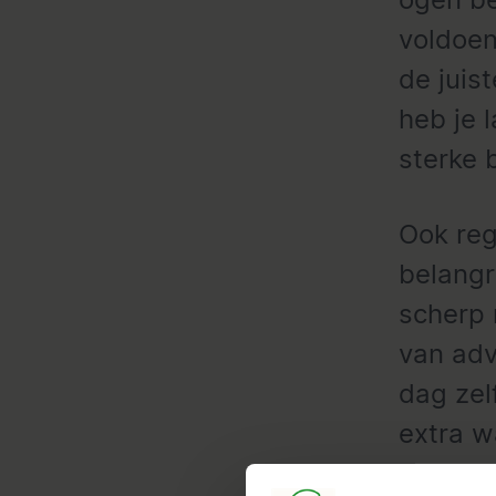
voldoen
de juis
heb je l
sterke b
Ook reg
belangr
scherp 
van adv
dag zel
extra w