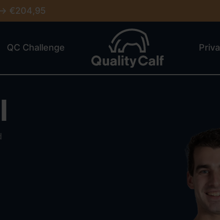
 -> €204,95
QC Challenge
Priva
l
d