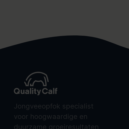
Jongveeopfok specialist
voor hoogwaardige en
duurzame groeiresultaten