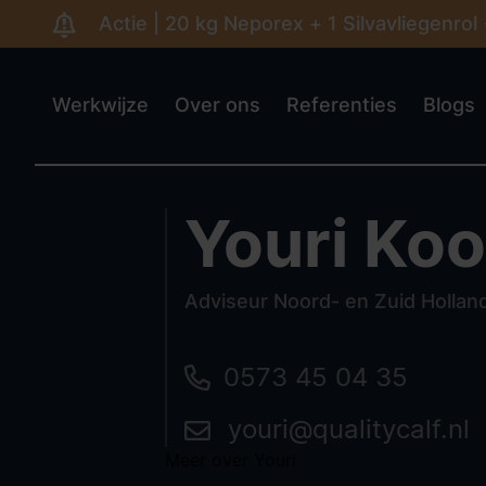
Actie | 20 kg Neporex + 1 Silvavliegenrol
Werkwijze
Over ons
Referenties
Blogs
Youri Koo
Adviseur Noord- en Zuid Hollan
0573 45 04 35
youri@qualitycalf.nl
Meer over Youri