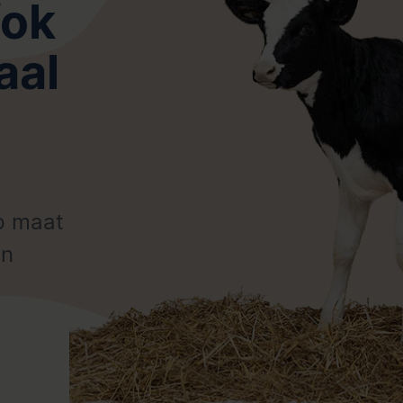
fok
aal
p maat
en