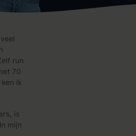
 veel
n
elf run
met 70
 ken ik
rs, is
In mijn