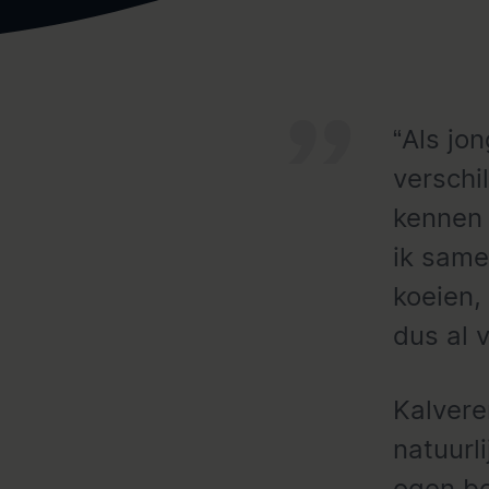
“Als jo
verschi
kennen 
ik same
koeien,
dus al 
Kalvere
natuurl
ogen be