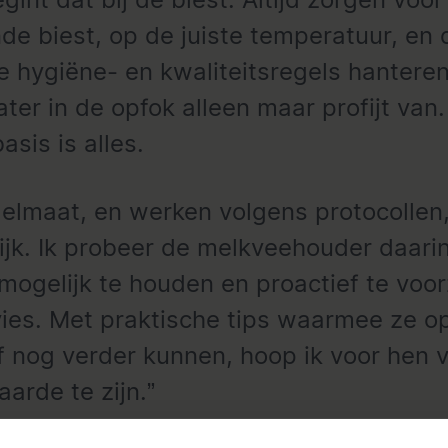
de biest, op de juiste temperatuur, en 
te hygiëne- en kwaliteitsregels hanteren
ater in de opfok alleen maar profijt van
asis is alles.
elmaat, en werken volgens protocollen,
ijk. Ik probeer de melkveehouder daari
mogelijk te houden en proactief te voor
ies. Met praktische tips waarmee ze o
f nog verder kunnen, hoop ik voor hen 
aarde te zijn.”