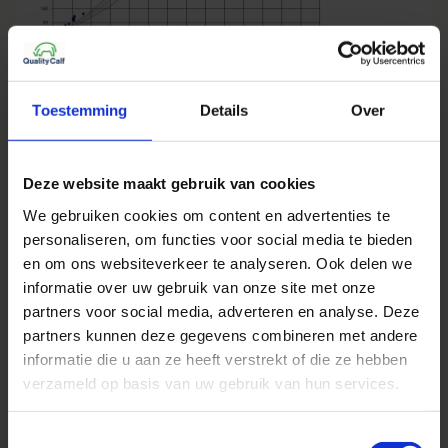
“Dankzij de begeleiding van Anne zijn er punten
Toestemming
Details
Over
blootgelegd die we hebben kunnen verbeteren.
Daardoor voorkom je bedrijfsblindheid en kun je
Deze website maakt gebruik van cookies
mooie stappen maken richting een optimale
kalveropfok,” aldus Tom en Marjo.
We gebruiken cookies om content en advertenties te
personaliseren, om functies voor social media te bieden
Bent u benieuwd waar voor u winst te behalen
en om ons websiteverkeer te analyseren. Ook delen we
valt in de kalveropfok? Onze jongveespecialisten
informatie over uw gebruik van onze site met onze
partners voor social media, adverteren en analyse. Deze
komen graag bij u langs voor een vrijblijvend
partners kunnen deze gegevens combineren met andere
keukentafelgesprek. Neem gerust
contact
met
informatie die u aan ze heeft verstrekt of die ze hebben
ons op om een afspraak te plannen. Wie weet
verzameld op basis van uw gebruik van hun services.
zijn bovenstaande groeiresultaten dan
binnenkort ook op uw kalveren van toepassing.
Toestemmingsselectie