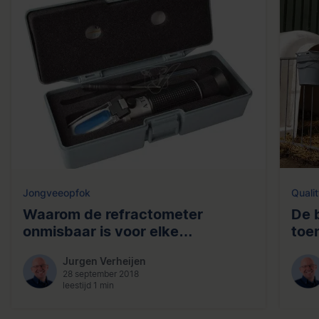
Jongveeopfok
Qualit
Waarom de refractometer
De 
onmisbaar is voor elke
toe
melkveehouder
Jurgen Verheijen
28 september 2018
leestijd 1 min