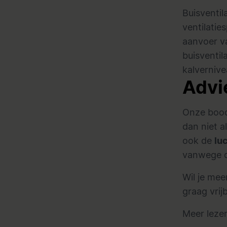
Buisventi
ventilatie
aanvoer va
buisventil
kalvernive
Advi
Onze boods
dan niet 
ook de
lu
vanwege de
Wil je mee
graag vrij
Meer leze