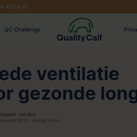
 -> €204,95
QC Challenge
Priva
ede ventilatie
or gezonde lon
 Snippert - ten Bos
ecember 2025 - leestijd 4 min