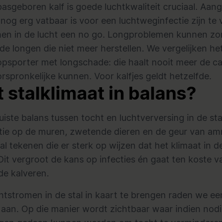
asgeboren kalf is goede luchtkwaliteit cruciaal. Aan
 nog erg vatbaar is voor een luchtweginfectie zijn te 
men in de lucht een no go. Longproblemen kunnen zo
e longen die niet meer herstellen. We vergelijken he
psporter met longschade: die haalt nooit meer de ca
orspronkelijke kunnen. Voor kalfjes geldt hetzelfde.
t stalklimaat in balans?
juiste balans tussen tocht en luchtverversing in de sta
ie op de muren, zwetende dieren en de geur van a
aal tekenen die er sterk op wijzen dat het klimaat in de
 Dit vergroot de kans op infecties én gaat ten koste v
de kalveren.
tstromen in de stal in kaart te brengen raden we ee
 aan. Op die manier wordt zichtbaar waar indien nod