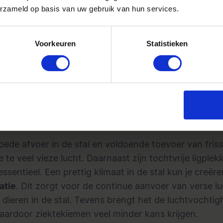
erzameld op basis van uw gebruik van hun services.
Voorkeuren
Statistieken
or jongveespecialist Coen
entilatie: voor een stal m
er ziektekiemen
ede afvoer in de stal en voldoende toevoer van friss
 te veel vieze lucht. Daarnaast zijn tochtvrije ligple
essentieel. Een prettig klimaat in de stal kun je creër
atie
. Dit zorgt voor de continue aanvoer van verse l
e dieren in de stal. Tevens brengt het de luchtvochtig
aardoor ziektekiemen veel minder kans krijgen.