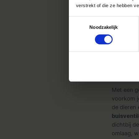
verstrekt of die ze hebben v
Toestemmingsselectie
Noodzakelijk
Rookproef do
Buisv
mind
Met een go
voorkom je
de dieren 
buisventil
dichtbij d
omlaag, w