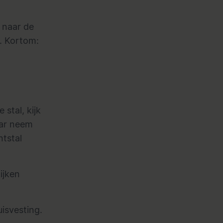
n naar de
n. Kortom:
stal, kijk
aar neem
ntstal
ijken
uisvesting.