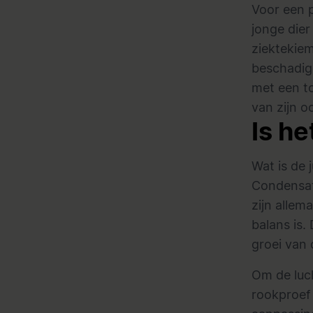
Voor een p
jonge dier
ziektekie
beschadigd
met een to
van zijn o
Is he
Wat is de 
Condensat
zijn allem
balans is.
groei van 
Om de luch
rookproef