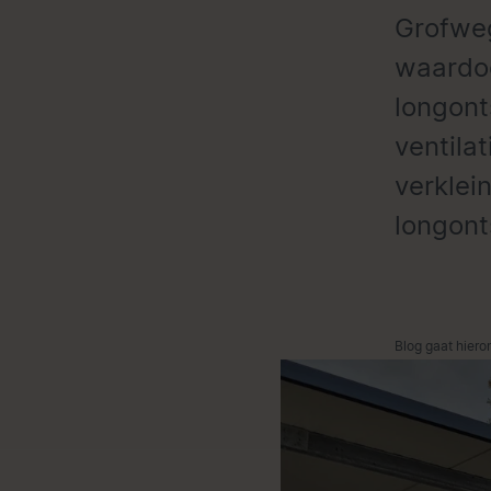
Grofweg
waardoo
longont
ventila
verklei
longont
Blog gaat hiero