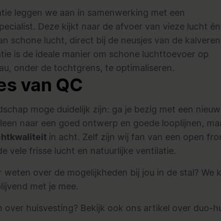
latie leggen we aan in samenwerking met een
specialist. Deze kijkt naar de afvoer van vieze lucht é
n schone lucht, direct bij de neusjes van de kalvere
atie is de ideale manier om schone luchttoevoer op
au, onder de tochtgrens, te optimaliseren.
es van QC
chap moge duidelijk zijn: ga je bezig met een nieuwe 
alleen naar een goed ontwerp en goede looplijnen, m
chtkwaliteit
in acht. Zelf zijn wij fan van een open fro
 vele frisse lucht en natuurlijke ventilatie.
r weten over de mogelijkheden bij jou in de stal? We k
blijvend met je mee.
n over huisvesting?
Bekijk ook ons artikel over duo-h