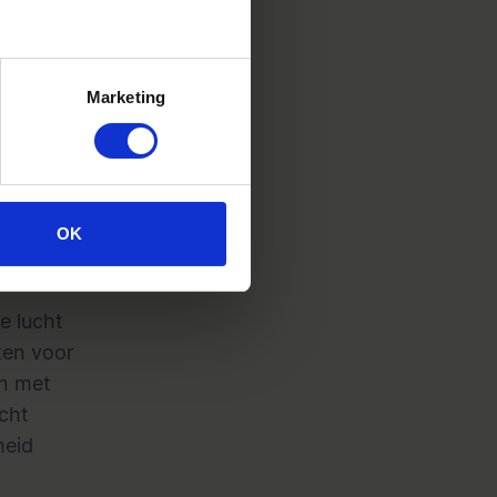
Marketing
et
OK
e lucht
kken voor
en met
ucht
heid