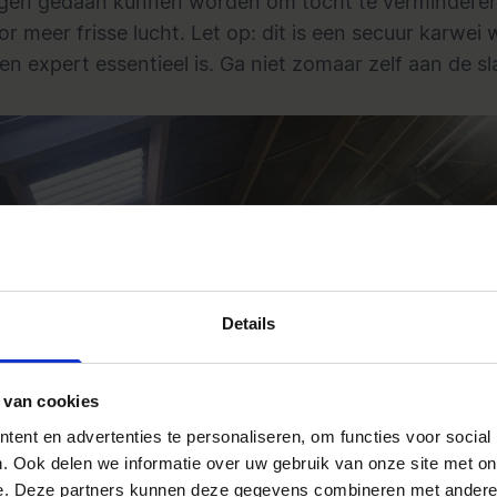
gen gedaan kunnen worden om tocht te verminderen
r meer frisse lucht. Let op: dit is een secuur karwei 
en expert essentieel is. Ga niet zomaar zelf aan de sl
Details
 van cookies
ent en advertenties te personaliseren, om functies voor social
. Ook delen we informatie over uw gebruik van onze site met on
e. Deze partners kunnen deze gegevens combineren met andere i