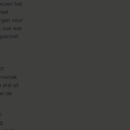
gezien het
veel
rgen voor
t ook wel
paciteit
l?
mmoniak
 stal uit
an de
n
ig