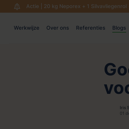
Actie | 20 kg Neporex + 1 Silvavliegenrol
Werkwijze
Over ons
Referenties
Blogs
Go
vo
Iris
01 d