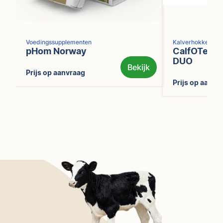
Voedingssupplementen
Kalverhokken
pHom Norway
CalfOTel O
DUO
Bekijk
Prijs op aanvraag
Prijs op aanvr