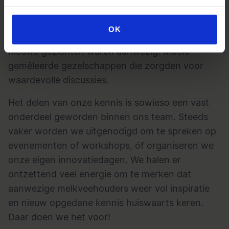
mochten we diverse groepen melkveehouders
informeren, inspireren en aan het denken zetten
OK
over dit belangrijke thema. Zowel klanten als
nieuwe gezichten waren aanwezig. Mooie
gemêleerde gezelschappen die zorgden voor
waardevolle discussies.
Het delen van onze kennis is sowieso een vast
onderdeel geworden binnen ons team. Steeds
vaker worden we uitgenodigd om te spreken op
evenementen of workshops, óf organiseren we
onze eigen innovatiedagen. We halen er
ontzettend veel energie om te merken dat
aanwezige melkveehouders weer vol inspiratie
en nieuw opgedane kennis huiswaarts keren.
Daar doen we het voor!