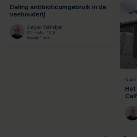
Daling antibioticumgebruik in de
veehouderij
Jurgen Verheijen
06 oktober 2018
leestijd 1 min
Qualit
Het
Cal