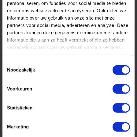
personaliseren, om functies voor social media te bieden
en om ons websiteverkeer te analyseren. Ook delen we
informatie over uw gebruik van onze site met onze
partners voor social media, adverteren en analyse. Deze
partners kunnen deze gegevens combineren met andere
informatie die u aan ze heeft verstrekt of die ze hebben
verzameld op basis van uw gebruik van hun services.
Op bezoek in de fabriek van pHom Norway
Toestemmingsselectie
Noodzakelijk
Succesvolle Jongvee-
innovatiedagen met als thema:
Voorkeuren
‘Een vliegende start’
Tijdens de Jongveedagen die we ook dit jaar
Statistieken
weer organiseerden stond een optimale start
voor de koe en het kalf centraal. Samen met de
Marketing
specialisten van Gunnewick Mengvoeders