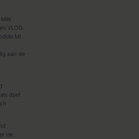
 Milk
een
VLOG-
module
MI
dig aan de
d
als doel
sch
end
er de