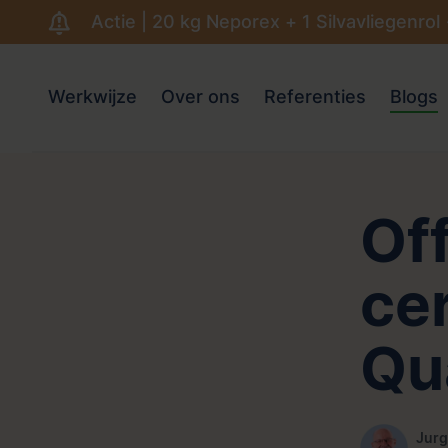
Actie | 20 kg Neporex + 1 Silvavliegenrol
Werkwijze
Over ons
Referenties
Blogs
Of
cer
Qua
Jurg