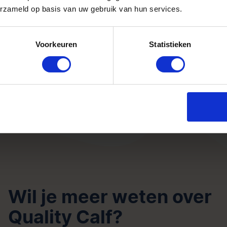
erzameld op basis van uw gebruik van hun services.
e melkveehouder melk levert voor producten die vo
abel, moet hij zijn koeien eerst minimaal drie maan
rij voer.
Voorkeuren
Statistieken
alf kan melkveehouders indien gewenst voorzien van 
m gerust contact met ons op
als u meer wilt weten 
n en de mogelijkheden voor uw melkveehouderij.
Wil je meer weten over
Quality Calf?