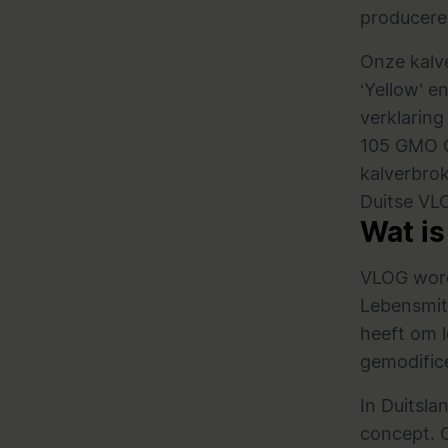
producere
Onze
kal
‘Yellow’ e
verklaring
105 GMO C
kalverbrok
Duitse VL
Wat i
VLOG word
Lebensmitt
heeft om l
gemodific
In Duitsla
concept. 