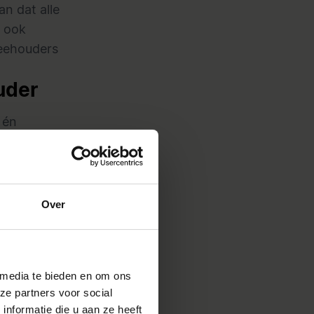
n dat alle
 ook
veehouders
uder
 én
hun koeien
grijk
an of met
 hier
Over
stig uit
past.
 media te bieden en om ons
ze partners voor social
ria.
nformatie die u aan ze heeft