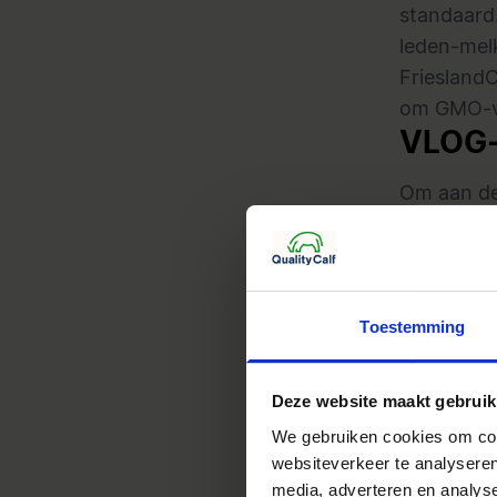
standaard
leden-mel
Friesland
om GMO-vr
VLOG-
Om aan de
Nederland
alleen voe
daarbij is
genetisch
Toestemming
bijvoorbee
Amerika. D
Deze website maakt gebruik
bestrijdi
We gebruiken cookies om cont
Lokaal get
websiteverkeer te analyseren
belangrijk
media, adverteren en analys