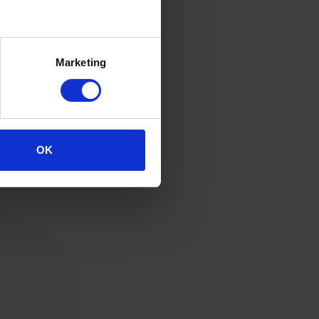
ldoen aan
den voeren
Marketing
advies op
over GMO-
OK