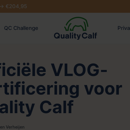
 -> €204,95
QC Challenge
Priva
ficiële VLOG-
tificering voor
lity Calf
en Verheijen