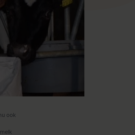
 nu ook
 melk