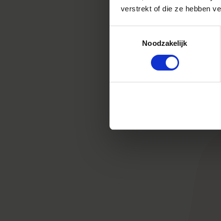
verstrekt of die ze hebben v
Wanneer d
het VLOG-l
Toestemmingsselectie
met GMO-v
Noodzakelijk
Quality C
maat.
Nee
vrij voere