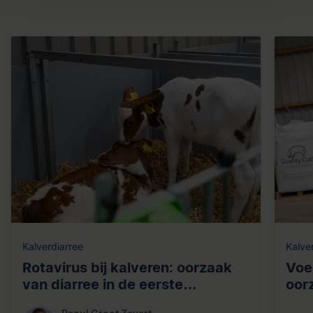
Kalverdiarree
Kalve
Rotavirus bij kalveren: oorzaak
Voed
van diarree in de eerste
oor
levensweken