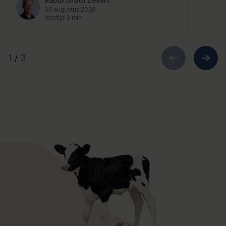
Raoul Groot Zevert
06 augustus 2026
leestijd 3 min
1
3
/