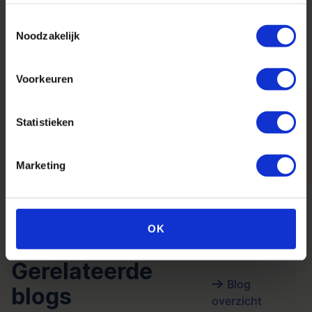
gebeurt.
Toestemmingsselectie
Noodzakelijk
Voorkeuren
Statistieken
Wil je meer weten over Quality
Calf?
Marketing
Onze unieke werkwijze
OK
Gerelateerde
Blog
blogs
overzicht