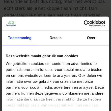
Behandelen blijft dus nodig, maar het wordt pas
echt sterk als je het koppelt aan inzicht. Dan
ondersteun je niet alleen het kalf van vandaag,
maar voorkom je ook dat je morgen opnieuw
met hetzelfde probleem staat.
Meer weten over hoe je
Toestemming
Details
Over
kalverdiarree kunt behaldelen?
Lees ook onze blog over
kalverdiarree
om het
Deze website maakt gebruik van cookies
complete beeld te krijgen van oorzaken,
We gebruiken cookies om content en advertenties te
behandeling en preventie.
personaliseren, om functies voor social media te bieden
en om ons websiteverkeer te analyseren. Ook delen we
Even samen kijken?
informatie over uw gebruik van onze site met onze
Wil je niet alleen behandelen, maar ook
partners voor social media, adverteren en analyse. Deze
partners kunnen deze gegevens combineren met andere
voorkomen dat diarree blijft terugkomen? Dan is
informatie die u aan ze heeft verstrekt of die ze hebben
het goed om daar eens samen naar te kijken.
verzameld op basis van uw gebruik van hun services.
Vaak zit de winst in wat er vóór dit moment