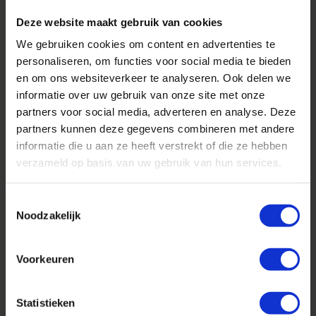
Zowel koe als kalf kan ondersteuning gebruiken.
Deze website maakt gebruik van cookies
Daarvoor is een smakelijk rantsoen onmisbaar.
Door het kauwen en herkauwen wordt speeksel
We gebruiken cookies om content en advertenties te
personaliseren, om functies voor social media te bieden
geproduceerd dat rijk is aan de pensbuffer
en om ons websiteverkeer te analyseren. Ook delen we
natriumbicarbonaat. Deze stof neutraliseert
informatie over uw gebruik van onze site met onze
zuren en stabiliseert de pH in de pens.
partners voor social media, adverteren en analyse. Deze
partners kunnen deze gegevens combineren met andere
Wanneer de koe rust neemt, of zoals hiervoor
informatie die u aan ze heeft verstrekt of die ze hebben
genoemd, het kalf nog in ontwikkeling is, kan
verzameld op basis van uw gebruik van hun services.
een tekort ontstaan van de toestroom van
speeksel rijk aan buffer substraat. Dan daalt de
Toestemmingsselectie
pH in de pens en neemt het gevaar op
Noodzakelijk
pensverzuring toe. Juist op deze momenten is
het cruciaal om je rantsoen te synchroniseren
Voorkeuren
met een langdurige en pH gestuurde oplossing.
Statistieken