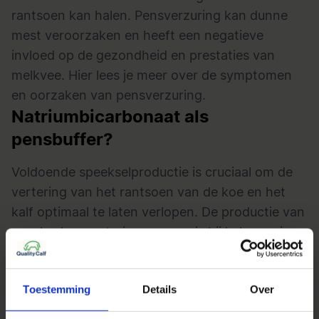
rantsoen kan halen. Pensverzuring kan dunne
mest veroorzaken en heeft een negatieve
invloed op de gezondheid en prestaties van
melkvee.
Hier lees je meer over de symptomen
en oorzaken van pensverzuring.
Natriumbicarbonaat als
pensbuffer?
Voldoende speekselproductie is cruciaal om de
vertering van het rantsoen van de koe en het
kalf optimaal te laten verlopen. De productie van
speeksel en verteringssappen is bij kalveren in
volle ontwikkeling en kan nog onvoldoende zijn.
Ook zorgt de overgang van vloeibaar naar vast
Toestemming
Details
Over
voedsel voor een omschakeling in de pensflora.