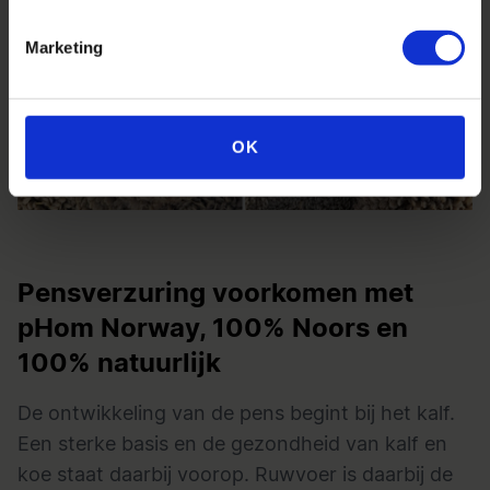
Marketing
OK
Pensverzuring voorkomen met
pHom Norway, 100% Noors en
100% natuurlijk
De ontwikkeling van de pens begint bij het kalf.
Een sterke basis en de gezondheid van kalf en
koe staat daarbij voorop. Ruwvoer is daarbij de