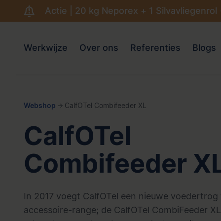
Actie | 20 kg Neporex + 1 Silvavliegenrol
Werkwijze
Over ons
Referenties
Blogs
Webshop
CalfOTel Combifeeder XL
CalfOTel
Combifeeder X
In 2017 voegt CalfOTel een nieuwe voedertrog
accessoire-range; de CalfOTel CombiFeeder XL