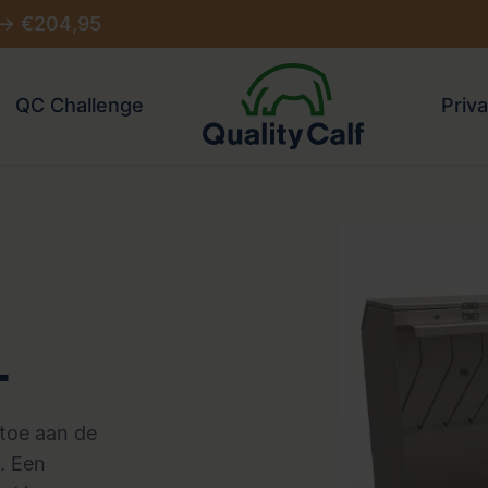
 -> €204,95
QC Challenge
Priva
L
 toe aan de
. Een