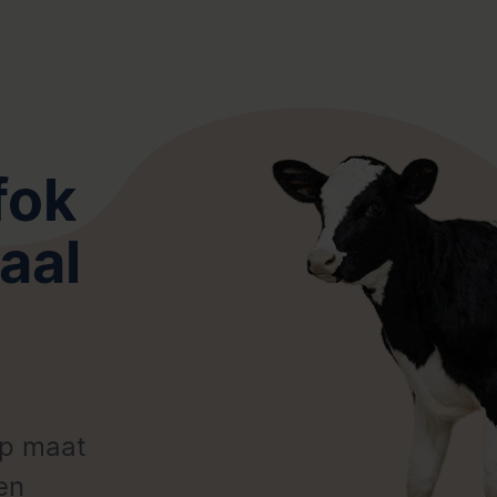
fok
aal
op maat
en