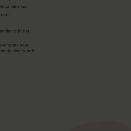
rhoud minimaal.
wordt.
dien blijft het
 opvangbak voor
van de vloer wordt