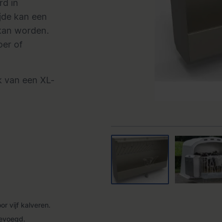
rd in
jde kan een
 kan worden.
oer of
k van een XL-
r vijf kalveren.
gevoegd.