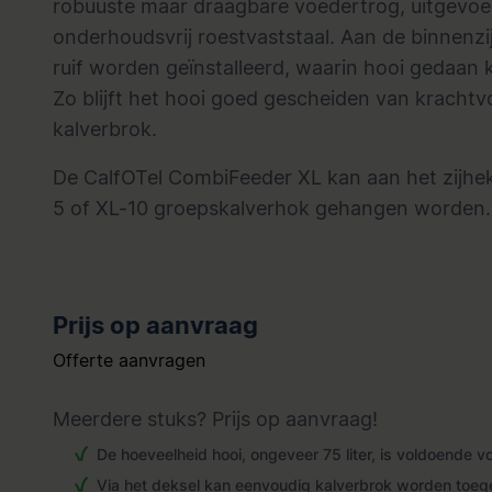
robuuste maar draagbare voedertrog, uitgevoe
onderhoudsvrij roestvaststaal. Aan de binnenzi
ruif worden geïnstalleerd, waarin hooi gedaan
Zo blijft het hooi goed gescheiden van krachtv
kalverbrok.
De CalfOTel CombiFeeder XL kan aan het zijhe
5 of XL-10 groepskalverhok gehangen worden.
Prijs op aanvraag
Offerte aanvragen
Meerdere stuks? Prijs op
aanvraag
!
De hoeveelheid hooi, ongeveer 75 liter, is voldoende voo
Via het deksel kan eenvoudig kalverbrok worden toe