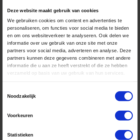
Deze website maakt gebruik van cookies
We gebruiken cookies om content en advertenties te
personaliseren, om functies voor social media te bieden
en om ons websiteverkeer te analyseren. Ook delen we
informatie over uw gebruik van onze site met onze
partners voor social media, adverteren en analyse. Deze
partners kunnen deze gegevens combineren met andere
informatie die u aan ze heeft verstrekt of die ze hebben
Ecf6 Lock
Ecf2 Drinker
verzameld op basis van uw gebruik van hun services.
€ 12,00
€ 40,00
Excl. btw
Excl. btw
Toestemmingsselectie
Noodzakelijk
Voorkeuren
Statistieken