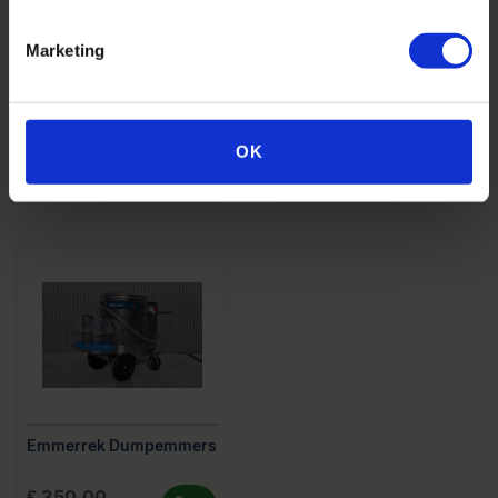
Marketing
Anti Lekbanden
Smart-Id Intelligent
Hokbeheer
OK
€ 380,00
€ 1.535,00
Excl. btw
Excl. btw
Emmerrek Dumpemmers
€ 350,00