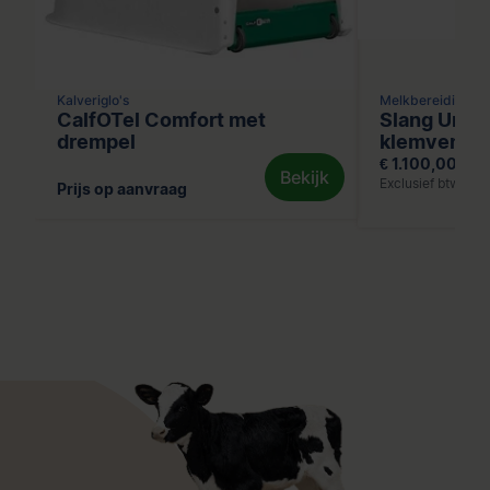
Kalveriglo's
Melkbereiding
CalfOTel Comfort met
Slang Urba
drempel
klemventiel
€ 1.100,00
Bekijk
Exclusief btw
Prijs op aanvraag