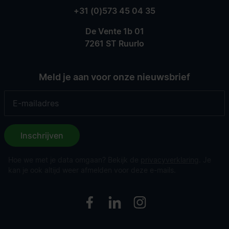
+31 (0)573 45 04 35
De Vente 1b 01
7261 ST Ruurlo
Meld je aan voor onze nieuwsbrief
Inschrijven
Hoe we met je data omgaan? Bekijk de
privacyverklaring
. Je
kan je ook altijd weer afmelden voor deze e-mails.