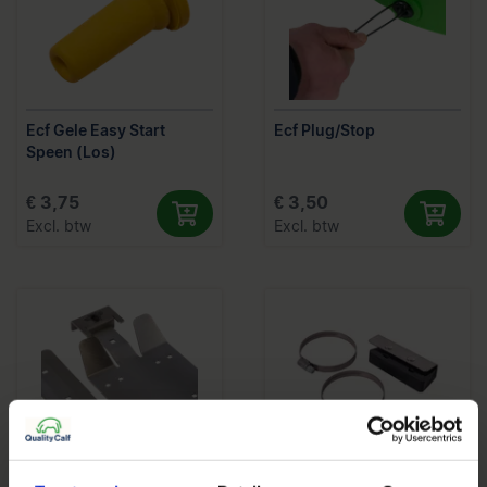
Ecf Gele Easy Start
Ecf Plug/Stop
Speen (Los)
€ 3,75
€ 3,50
Excl. btw
Excl. btw
Ecf2 Rvs Ophanghaak
Ecf6 Lock