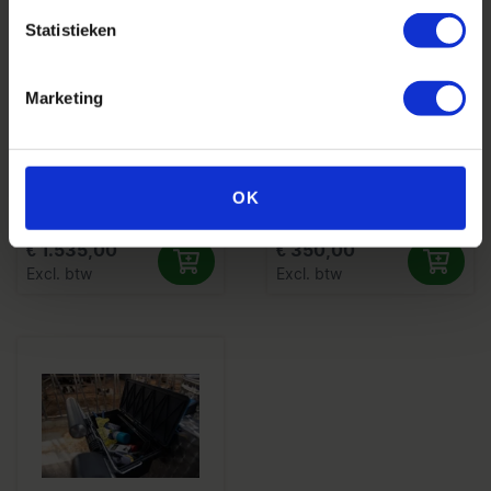
Statistieken
Marketing
Smart-Id Intelligent
Emmerrek Dumpemmers
OK
Hokbeheer
€ 1.535,00
€ 350,00
Excl. btw
Excl. btw