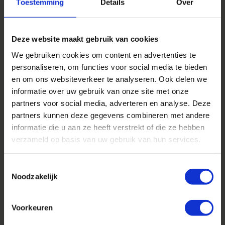
Toestemming
Details
Over
€ 20,00
€ 12,00
Excl. btw
Excl. btw
Deze website maakt gebruik van cookies
We gebruiken cookies om content en advertenties te
personaliseren, om functies voor social media te bieden
en om ons websiteverkeer te analyseren. Ook delen we
informatie over uw gebruik van onze site met onze
partners voor social media, adverteren en analyse. Deze
partners kunnen deze gegevens combineren met andere
informatie die u aan ze heeft verstrekt of die ze hebben
verzameld op basis van uw gebruik van hun services.
Ecf2 Drinker
Anti Lekbanden
Toestemmingsselectie
€ 40,00
€ 380,00
Noodzakelijk
Excl. btw
Excl. btw
Voorkeuren