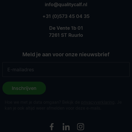
info@qualitycalf.nl
+31 (0)573 45 04 35
De Vente 1b 01
7261 ST Ruurlo
Meld je aan voor onze nieuwsbrief
Inschrijven
Hoe we met je data omgaan? Bekijk de
privacyverklaring
. Je
kan je ook altijd weer afmelden voor deze e-mails.