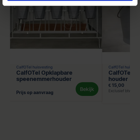
CalfOTel huisvesting
CalfOTel huisvest
CalfOTel Opklapbare
CalfOTel Mi
speenemmerhouder
houder
€ 15,00
Bekijk
Exclusief btw
Prijs op aanvraag