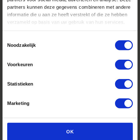
partners kunnen deze gegevens combineren met andere
info@qualitycalf.nl
informatie die u aan ze heeft verstrekt of die ze hebben
verzameld op basis van uw gebruik van hun services.
Bereikbaar op werkdagen tot 18.00 uur
Toestemmingsselectie
Noodzakelijk
Voorkeuren
Uitgebreid
Bekijk alle
assortiment
producten
Statistieken
Marketing
OK