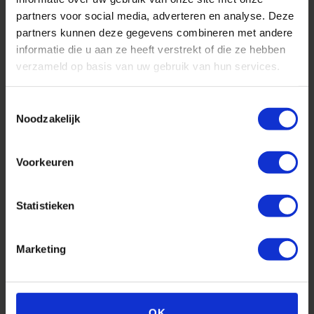
partners voor social media, adverteren en analyse. Deze
0573 45 04 35
partners kunnen deze gegevens combineren met andere
informatie die u aan ze heeft verstrekt of die ze hebben
info@qualitycalf.nl
verzameld op basis van uw gebruik van hun services.
Bereikbaar op werkdagen tot 18.00 uur
Toestemmingsselectie
Noodzakelijk
Voorkeuren
Uitgebreid
Statistieken
Bekijk alle
assortiment
producten
Marketing
OK