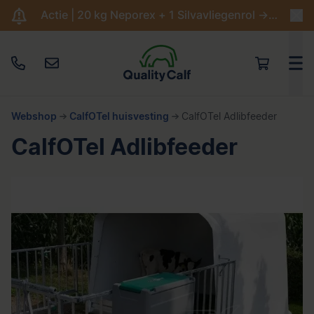
Actie | 20 kg Neporex + 1 Silvavliegenrol -> €204,95
Webshop
CalfOTel huisvesting
CalfOTel Adlibfeeder
CalfOTel Adlibfeeder