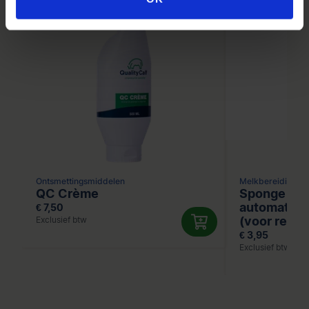
Ontsmettingsmiddelen
Melkbereiding
QC Crème
Sponge rub
automaten 
€ 7,50
(voor reini
Exclusief btw
€ 3,95
Exclusief btw