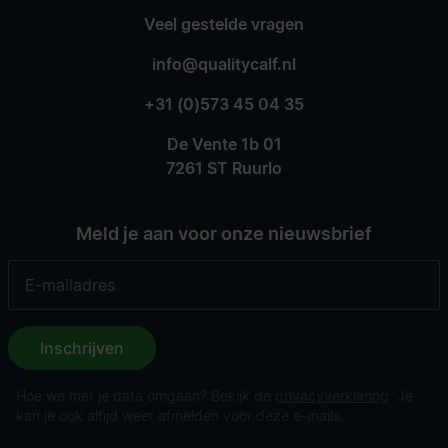
Veel gestelde vragen
info@qualitycalf.nl
+31 (0)573 45 04 35
De Vente 1b 01
7261 ST Ruurlo
Meld je aan voor onze nieuwsbrief
Inschrijven
Hoe we met je data omgaan? Bekijk de
privacyverklaring
. Je
kan je ook altijd weer afmelden voor deze e-mails.