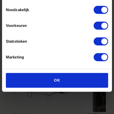
Uitgebreid
Toestemmingsselectie
Bekijk alle
Noodzakelijk
assortiment
producten
Voorkeuren
Statistieken
Marketing
OK