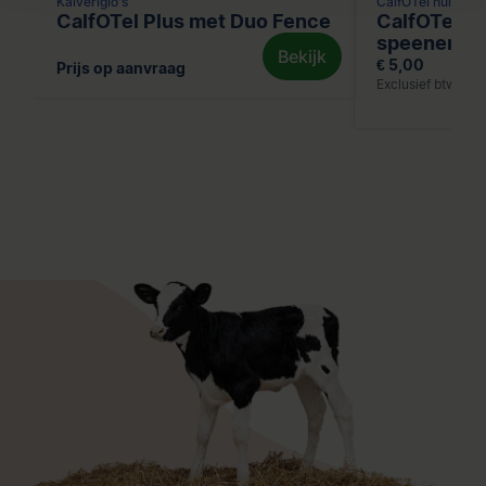
Kalveriglo's
CalfOTel huisvest
CalfOTel Plus met Duo Fence
CalfOTel De
speenemm
Bekijk
€ 5,00
Prijs op aanvraag
Exclusief btw