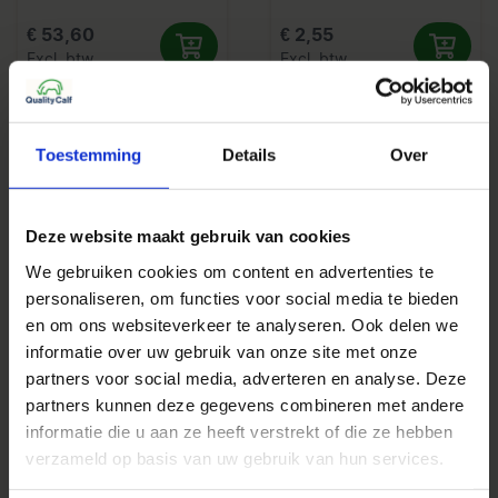
€ 53,60
€ 2,55
Excl. btw
Excl. btw
Toestemming
Details
Over
Deze website maakt gebruik van cookies
We gebruiken cookies om content en advertenties te
personaliseren, om functies voor social media te bieden
Refractometer Brix
Refractometer Digitaal
en om ons websiteverkeer te analyseren. Ook delen we
(Manueel) Zwarte Doos
informatie over uw gebruik van onze site met onze
partners voor social media, adverteren en analyse. Deze
€ 41,50
€ 198,50
partners kunnen deze gegevens combineren met andere
Excl. btw
Excl. btw
informatie die u aan ze heeft verstrekt of die ze hebben
verzameld op basis van uw gebruik van hun services.