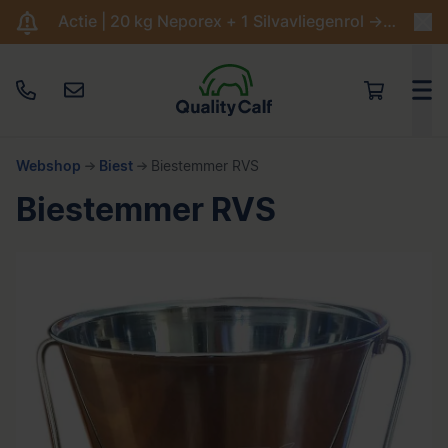
Actie | 20 kg Neporex + 1 Silvavliegenrol -> €204,95
Webshop
Biest
Biestemmer RVS
Biestemmer RVS