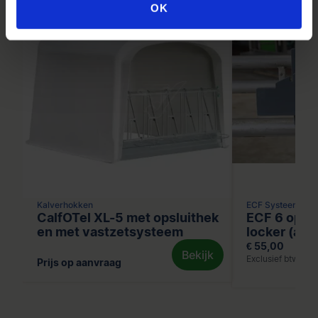
OK
Kalverhokken
ECF Systeem
CalfOTel XL-5 met opsluithek
ECF 6 oph
en met vastzetsysteem
locker (ada
€ 55,00
Bekijk
Exclusief btw
Prijs op aanvraag