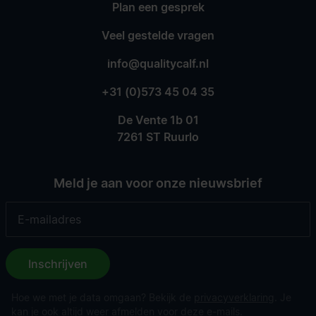
Plan een gesprek
Veel gestelde vragen
info@qualitycalf.nl
+31 (0)573 45 04 35
De Vente 1b 01
7261 ST Ruurlo
Meld je aan voor onze nieuwsbrief
Inschrijven
Hoe we met je data omgaan? Bekijk de
privacyverklaring
. Je
kan je ook altijd weer afmelden voor deze e-mails.