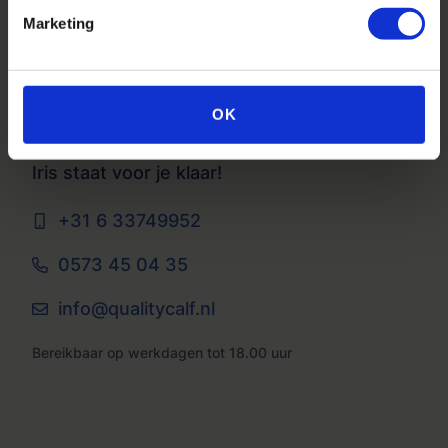
Marketing
OK
Vragen?
Iris staat voor je klaar!
+31 6 33749952
0573 45 04 35
info@qualitycalf.nl
Bereikbaar op werkdagen tot 18.00 uur