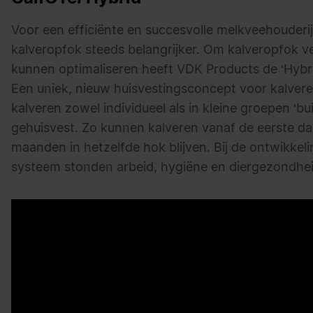
Voor een efficiënte en succesvolle melkveehouderij
kalveropfok steeds belangrijker. Om kalveropfok v
kunnen optimaliseren heeft VDK Products de ‘Hybri
Een uniek, nieuw huisvestingsconcept voor kalvere
kalveren zowel individueel als in kleine groepen ‘b
gehuisvest. Zo kunnen kalveren vanaf de eerste dag
maanden in hetzelfde hok blijven. Bij de ontwikkel
systeem stonden arbeid, hygiëne en diergezondhei