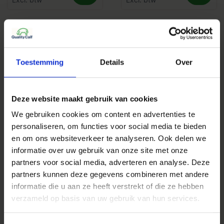
Toestemming
Details
Over
Deze website maakt gebruik van cookies
We gebruiken cookies om content en advertenties te
Ecf2 Rvs Ophanghaak
Ecf1 Rvs Ophanghaak
personaliseren, om functies voor social media te bieden
en om ons websiteverkeer te analyseren. Ook delen we
€ 20,00
€ 25,00
informatie over uw gebruik van onze site met onze
Excl. btw
Excl. btw
partners voor social media, adverteren en analyse. Deze
partners kunnen deze gegevens combineren met andere
informatie die u aan ze heeft verstrekt of die ze hebben
verzameld op basis van uw gebruik van hun services.