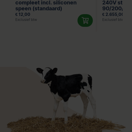
compleet incl. siliconen
240V stekke
speen (standaard)
90/200/300
wielen
€ 12,00
€ 2.655,00
Exclusief btw
Exclusief btw