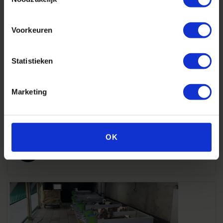
Voorkeuren
Statistieken
Marketing
Quality Calf
Zo’n frisse blik van buitenaf voorkomt
bedrijfsblindheid
OK
Jurgen Verheijen
07 februari 2020 - leestijd 5 min