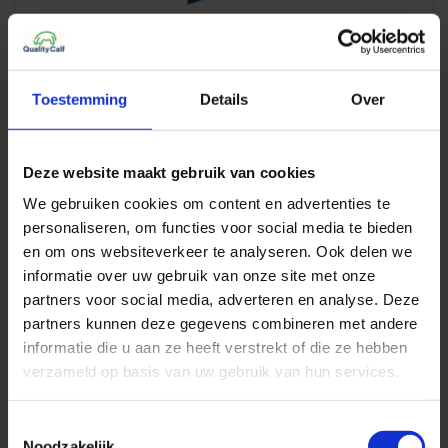
Quality Calf
Kijkje in de keuken: Progres® en
lijnzaadolie in QC Quality Milk
Toestemming
Details
Over
Jurgen Verheijen
05 november 2020 - leestijd 3 min
Deze website maakt gebruik van cookies
We gebruiken cookies om content en advertenties te
personaliseren, om functies voor social media te bieden
Quality Calf
en om ons websiteverkeer te analyseren. Ook delen we
Melkveehouder Erik Borkus koos voor
informatie over uw gebruik van onze site met onze
buisventilatie
partners voor social media, adverteren en analyse. Deze
partners kunnen deze gegevens combineren met andere
Jurgen Verheijen
informatie die u aan ze heeft verstrekt of die ze hebben
13 augustus 2020 - leestijd 4 min
verzameld op basis van uw gebruik van hun services.
Toestemmingsselectie
Noodzakelijk