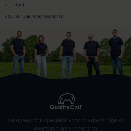
aandacht.
Adviseur Zuid West Nederland
Jongveeopfok specialist voor hoogwaardige en
duurzame groeiresultaten