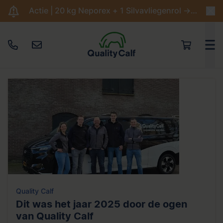
Actie | 20 kg Neporex + 1 Silvavliegenrol -> €204,95
k
Kalverdiarree
Jongveeopfok
Biest
Stal hy
Quality Calf
Dit was het jaar 2025 door de ogen
van Quality Calf